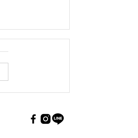
茅斯城市學院獲選英國國
術卓越學院 躋身全英五大
中心