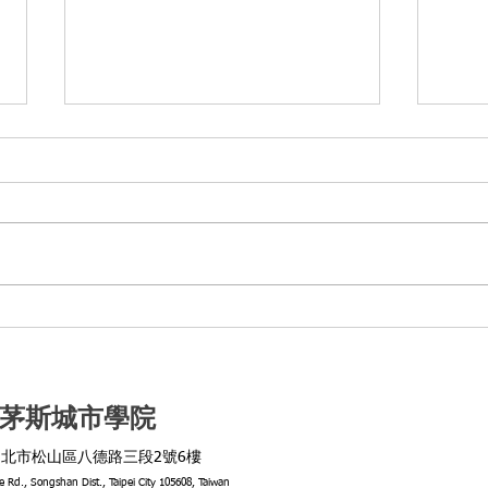
英國政府將投入資金 協助
普利
Exeter 與 Plymouth 學院升級
防技
校園設施
培育
茅斯城市學院
北市松山區八德路三段2號6樓
de Rd., Songshan Dist., Taipei City 105608, Taiwan