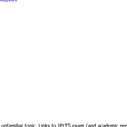
MAWpvxr8
n unfamiliar topic. Links to IELTS exam (and academic pre