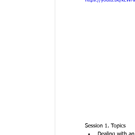
https://youtu.be/kLW
Session 1. Topics
 Dealing with a