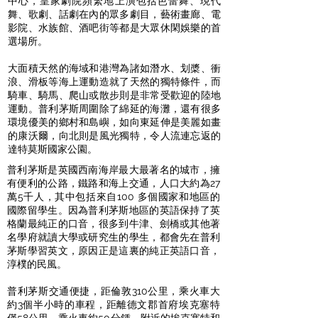
中心，皇家劇院頻繁地上演包括芭蕾舞、現代
舞、歌劇、話劇在內的眾多劇目，藝術畫廊、電
影院、水族館、酒吧街等都是大眾休閑娛樂的首
選場所。
大面積天然的海域和港灣為諸如潛水、划槳、衝
浪、滑板等海上運動造就了天然的獨特條件，而
騎車、騎馬、爬山或散步則是非常受歡迎的陸地
運動。普利茅斯周圍除了綿延的海灘，還有很多
環境優美的鄉村和島嶼，如向東延伸是美麗如畫
的康沃爾，向北則是風光獨特，令人流連忘返的
達特莫斯國家公園。
普利茅斯是英國西南海岸最大最著名的城市，擁
有便利的公路，鐵路和海上交通，人口大約為27
萬5千人，其中包括來自100 多個國家和地區的
國際留學生。因為普利茅斯地區的英語保持了英
格蘭最純正的口音，很多到牛津、劍橋或其他著
名學府就讀大學或研究生的學生，都會先在普利
茅斯學習英文，原因正是這裏的純正英語口音，
淳樸的民風。
普利茅斯交通便捷，距倫敦310公里，乘火車大
約3個半小時的車程，距離德文郡首府埃克塞特