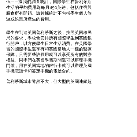
低——據我們調查統計，國際學生在普利茅斯
生活的平均費用為每月850英鎊，包括住宿與
膳食所有開銷。該數據統計不包括學生個人旅
遊或娛樂所產生的費用。
學生在到達英國普利茅斯之後，按照英國移民
局的要求，學校會安排所有國際學生到英國銀
行開戶，以方便學生日常生活消費。在英國學
習的國際學生還享有和英國當地人一樣的醫療
保障，只需要些許費用就可以享受所有的醫療
權益。同學們在英國學習期間還可以辦理手機
門號，用在英國當地的銀行卡就可以辦理英國
手機電話卡和簽定手機的電信合約。
普利茅斯城市雖然不大，但大型的英國連鎖超
市，如Tesco、Sainsbury's、Morrison，還
有廉價歐洲超市Aldi、Lidl都在市中心設有連
鎖店。大型連鎖百貨House of Fraser,
Debenhams, Flannels 在這裏也開設有分
店。普利茅斯市中心更有大型百貨Drake
Circus，彙集了眾多英國和國際品牌；市中心
附近的街上也是各種商家店鋪琳琅滿目，應有
盡有。在普利茅斯市中心，還有大大小小10
幾家中華餐館和中餐外賣店，方便國際學生可
以外出就餐，大快朵頤，改善夥食。