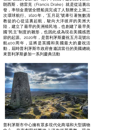
朗西斯．德雷克（Francis Drake）就是從這裏出
發，率領金鹿號全體船員完成了人類曆史上第二
次環球航行。1620年，“五月花”號牽引著無數清
教徒的心從這裏起航，駛向大洋彼岸的美洲大
陸，建立了最早的美洲殖民地，也創建了最早美
國“民主”制度的雛形，也因此成為現在美國感恩
節的起源。2020年，是普利茅斯慶祝五月花號出
航400周年，這將是英國和美國最大的慶祝活
動，屆時普利茅斯市政府會邀請當任的美國總統
來普利茅斯參加一系列慶典活動
普利茅斯市中心擁有眾多現代化商場和大型購物