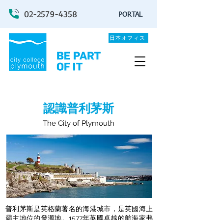
02-2579-4358
PORTAL
日本オフィス
認識普利茅斯
The City of Plymouth
普利茅斯是英格蘭著名的海港城市，是英國海上
霸主地位的發源地。1577年英國卓越的航海家弗