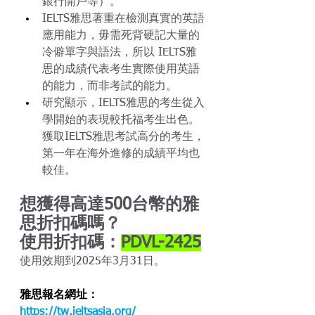
銀行開戶等）。
IELTS雅思著重在檢測真實的英語
應用能力，毋需死背硬記大量的
冷僻單字與語法，所以 IELTS雅
思的成績代表考生實際使用英語
的能力，而非考試的能力。
研究顯示，IELTS雅思的考生從入
學開始的表現較托福考生出色。
獲取IELTS雅思考試高分的考生，
第一年在海外進修的成績平均也
較佳。
想獲得高達500台幣的雅
思折扣碼嗎？
使用折扣碼：
PDVL-2425
使用效期到2025年3月31日。
雅思報名網址：
https://tw.ieltsasia.org/