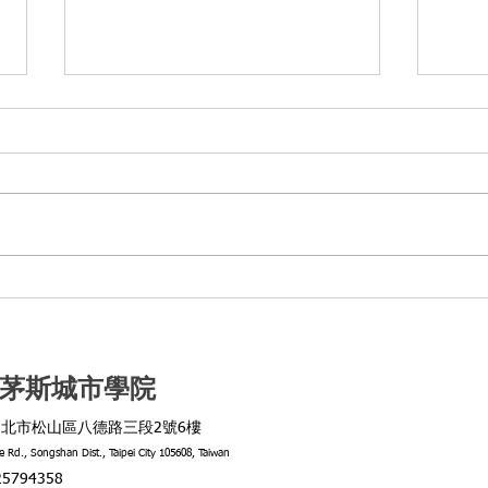
英國政府將投入資金 協助
普利
Exeter 與 Plymouth 學院升級
防技
校園設施
培育
茅斯城市學院
北市松山區八德路三段2號6樓
de Rd., Songshan Dist., Taipei City 105608, Taiwan
794358