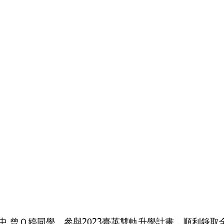
中 曾Ｏ婷同學，參與2023臺英雙軌升學計畫，順利錄取