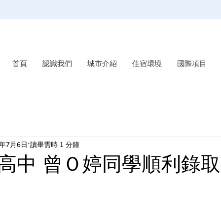
首頁
認識我們
城市介紹
住宿環境
國際項目
3年7月6日
讀畢需時 1 分鐘
高中 曾Ｏ婷同學順利錄