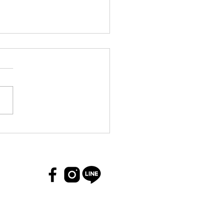
茅斯城市學院獲選英國國
術卓越學院 躋身全英五大
中心