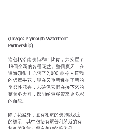
(Image: Plymouth Waterfront 
Partnership)
這包括沿南側街和巴比肯，共安置了
19個全新的各種花盆。整個夏天，在
這海濱街上充滿了2,000 株令人驚豔
的矮牽牛花，現在又重新種植了新的
季節性花卉，以確保它們在接下來的
整個冬天裡，都能給遊客帶來更多彩
的面貌。
除了花盆外，還有相關的裝飾以及新
的標示，其中包括有關普利茅斯的有
趣事蹟和當地學童創作的藝術品。