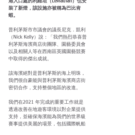
港入口處的利維坦（Leviathan）也安
裝了新燈，該設施亦被稱為巴比肯
蝦。
普利茅斯市市議會的議長尼克．凱利
（Nick Kelly）說：「我們熱烈恭喜普
利茅斯海濱商店街團隊、園藝委員會
以及相關人等在西南區英國園藝競賽
中取得的傑出成就。
該海濱絕對是普利茅斯的海上明珠，
我們很自豪能與普利茅斯海濱商店街
密切合作，支持整個地區的改進。
我們在2021 年完成的重要工作就是
透過改善在地遊客環境以對企業提供
支持，並確保海濱能為我們的世界級
賽事提供美麗的場景，包括國際帆船
比賽(SailGP,)、幼龍翱翔(The 