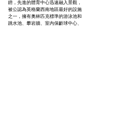
鎊，先進的體育中心迅速融入景觀，
被公認為英格蘭西南地區最好的設施
之一，擁有奧林匹克標準的游泳池和
跳水池、攀岩牆、室內保齡球中心、
健身套房和家庭休閒池。
更換已經被拆除的五月花中心和中央
公園休閒池，在普利茅斯生活中心建
立之前，這裡大部分是一個運動場，
作為球類運動的綠地。